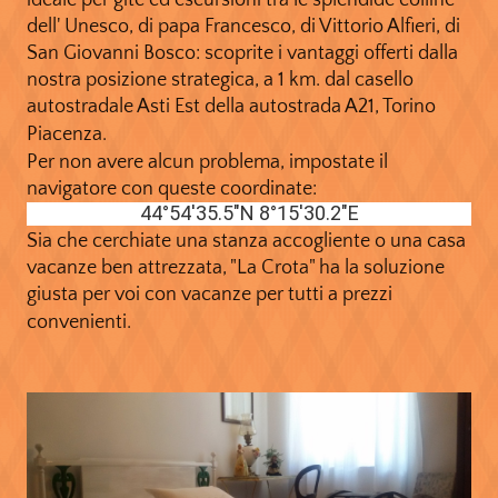
ideale per gite ed escursioni tra le splendide colline
dell' Unesco, di papa Francesco, di Vittorio Alfieri, di
San Giovanni Bosco: scoprite i vantaggi offerti dalla
nostra posizione strategica, a 1 km. dal casello
autostradale Asti Est della autostrada A21, T
orino
Piacenza.
Per non avere alcun problema, impostate il
navigatore con queste coordinate:
44°54'35.5"N 8°15'30.2"E
Sia che cerchiate una stanza accogliente o una casa
vacanze ben attrezzata, "La Crota" ha la soluzione
giusta per voi con v
acanze per tutti a prezzi
convenienti.